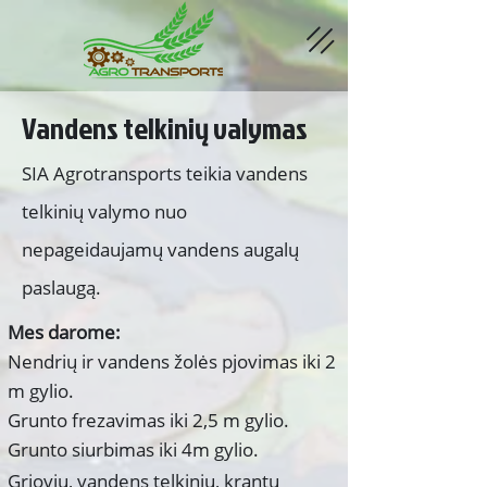
Vandens telkinių valymas
SIA Agrotransports teikia vandens
telkinių valymo nuo
nepageidaujamų vandens augalų
paslaugą.
Mes darome:
Nendrių ir vandens žolės pjovimas iki 2
m gylio.
Grunto frezavimas iki 2,5 m gylio.
Grunto siurbimas iki 4m gylio.
Griovių, vandens telkinių, krantų