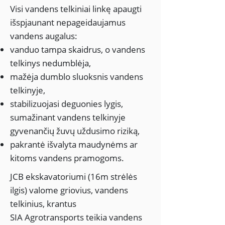
Visi vandens telkiniai linkę apaugti
išspjaunant nepageidaujamus
vandens augalus:
vanduo tampa skaidrus, o vandens
telkinys nedumblėja,
mažėja dumblo sluoksnis vandens
telkinyje,
stabilizuojasi deguonies lygis,
sumažinant vandens telkinyje
gyvenančių žuvų uždusimo riziką,
pakrantė išvalyta maudynėms ar
kitoms vandens pramogoms.
JCB ekskavatoriumi (16m strėlės
ilgis) valome griovius, vandens
telkinius, krantus
SIA Agrotransports teikia vandens