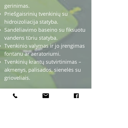
gerinimas.
Priešgaisrinių tvenkinių su
hidroizoliacija statyba.
Sandėliavimo baseino su fiksuotu
vandens tūriu statyba.
Tvenkinio valymas ir jo įrengimas
fontanu ar aeratoriumi.
Tvenkinių krantų sutvirtinimas –
akmenys, palisados, sienelės su
grioveliais.
Susisiekite su mumis