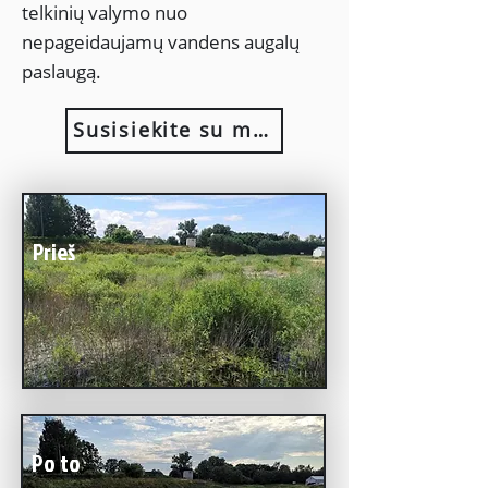
telkinių valymo nuo
nepageidaujamų vandens augalų
paslaugą.
Susisiekite su mumis
Prieš
Po to