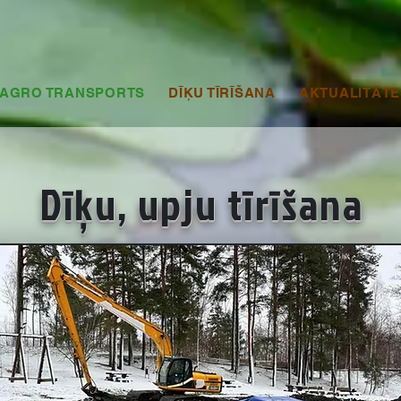
AGRO TRANSPORTS
DĪĶU TĪRĪŠANA
AKTUALITĀTE
Dīķu, upju tīrīšana