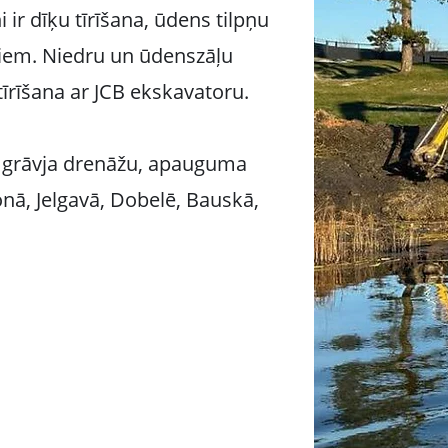
 ir dīķu tīrīšana, ūdens tilpņu
iem. Niedru un ūdenszāļu
tīrīšana ar JCB ekskavatoru.
a, grāvja drenāžu, apauguma
jonā, Jelgavā, Dobelē, Bauskā,