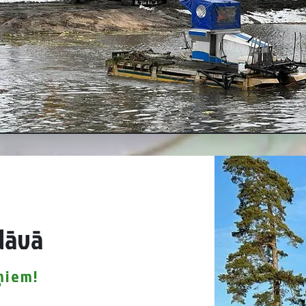
edāvā
eņiem!