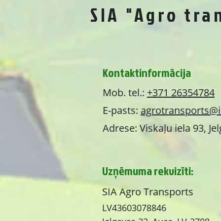
SIA "Agro tra
Kontaktinformācija
Mob. tel.:
+371 26354784
E-pasts:
agrotransports@i
Adrese: Viskaļu iela 93, Je
Uzņēmuma rekvizīti:
SIA Agro Transports
LV43603078846