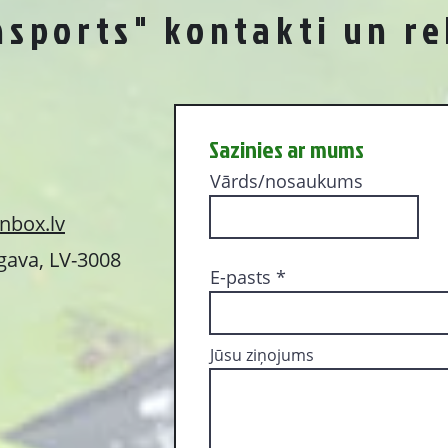
nsports" kontakti un re
Sazinies ar mums
Vārds/nosaukums
nbox.lv
lgava, LV-3008
E-pasts
Jūsu ziņojums