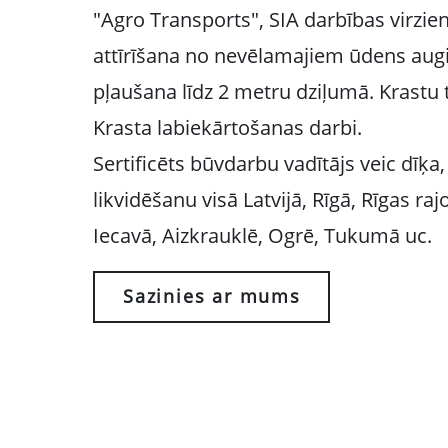
"Agro Transports", SIA darbības virzieni
attīrīšana no nevēlamajiem ūdens aug
pļaušana līdz 2 metru dziļumā. Krastu 
Krasta labiekārtošanas darbi.
Sertificēts būvdarbu vadītājs veic dīķ
likvidēšanu visā Latvijā, Rīgā, Rīgas ra
Iecavā, Aizkrauklē, Ogrē, Tukumā uc.
Sazinies ar mums