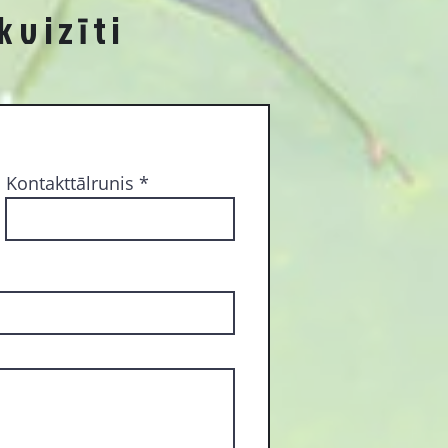
kvizīti
Kontakttālrunis