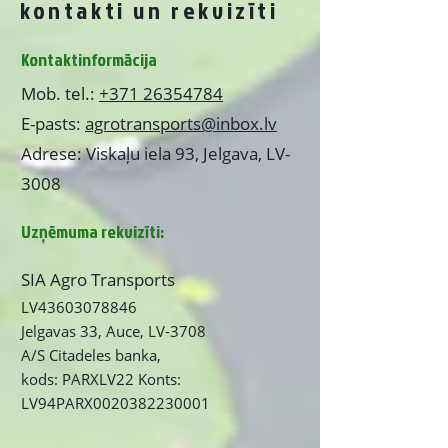
kontakti un rekvizīti
Kontaktinformācija
Mob. tel.:
+371 26354784
E-pasts:
agrotransports@inbox.lv
Adrese: Viskaļu iela 93, Jelgava, LV-
3008
Uzņēmuma rekvizīti:
SIA Agro Transports
LV43603078846
Jelgavas 33, Auce, LV-3708
A/S Citadeles banka,
kods: PARXLV22 Konts:
LV94PARX0020382230001