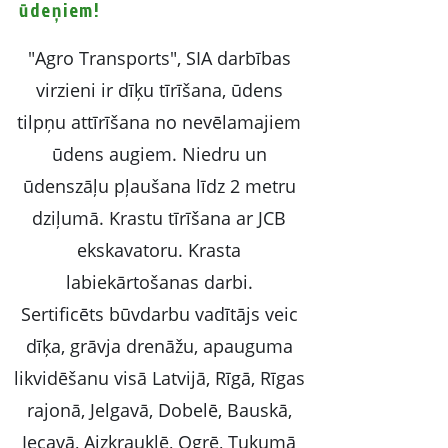
ūdeņiem!
"Agro Transports", SIA darbības
virzieni ir dīķu tīrīšana, ūdens
tilpņu attīrīšana no nevēlamajiem
ūdens augiem. Niedru un
ūdenszāļu pļaušana līdz 2 metru
dziļumā. Krastu tīrīšana ar JCB
ekskavatoru. Krasta
labiekārtošanas darbi.
Sertificēts būvdarbu vadītājs veic
dīķa, grāvja drenāžu, apauguma
likvidēšanu visā Latvijā, Rīgā, Rīgas
rajonā, Jelgavā, Dobelē, Bauskā,
Iecavā, Aizkrauklē, Ogrē, Tukumā