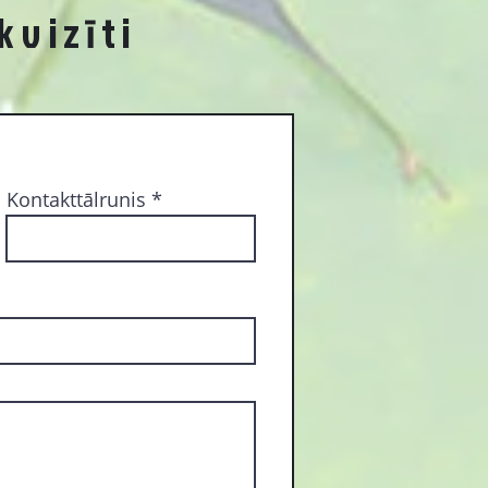
kvizīti
Kontakttālrunis