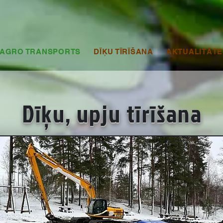
AGRO TRANSPORTS
DĪĶU TĪRĪŠANA
AKTUALITĀTE
Dīķu, upju tīrīšana