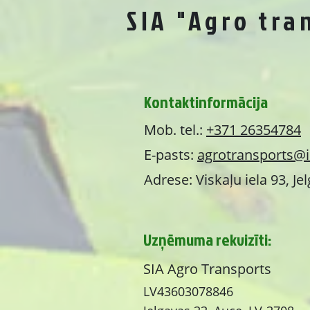
SIA "Agro tra
Kontaktinformācija
Mob. tel.:
+371 26354784
E-pasts:
agrotransports@i
Adrese: Viskaļu iela 93, Je
Uzņēmuma rekvizīti:
SIA Agro Transports
LV43603078846