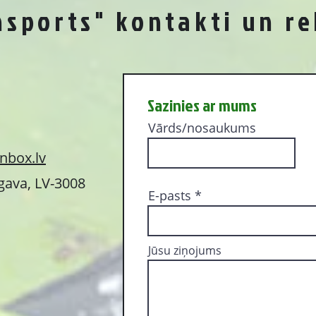
nsports" kontakti un re
Sazinies ar mums
Vārds/nosaukums
nbox.lv
lgava, LV-3008
E-pasts
Jūsu ziņojums