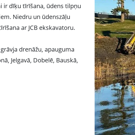
 ir dīķu tīrīšana, ūdens tilpņu
iem. Niedru un ūdenszāļu
tīrīšana ar JCB ekskavatoru.
a, grāvja drenāžu, apauguma
jonā, Jelgavā, Dobelē, Bauskā,