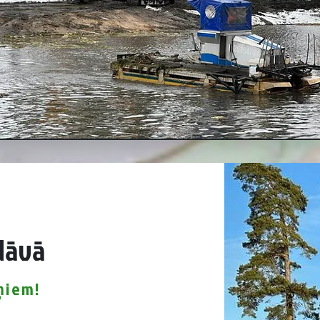
edāvā
eņiem!