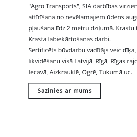
"Agro Transports", SIA darbības virzieni
attīrīšana no nevēlamajiem ūdens aug
pļaušana līdz 2 metru dziļumā. Krastu 
Krasta labiekārtošanas darbi.
Sertificēts būvdarbu vadītājs veic dīķ
likvidēšanu visā Latvijā, Rīgā, Rīgas ra
Iecavā, Aizkrauklē, Ogrē, Tukumā uc.
Sazinies ar mums