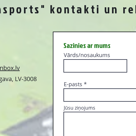
nsports" kontakti un re
Sazinies ar mums
Vārds/nosaukums
nbox.lv
lgava, LV-3008
E-pasts
Jūsu ziņojums