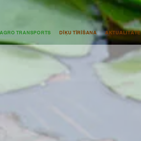
AGRO TRANSPORTS
DĪĶU TĪRĪŠANA
AKTUALITĀTE
Dīķu, upju tīrīšana