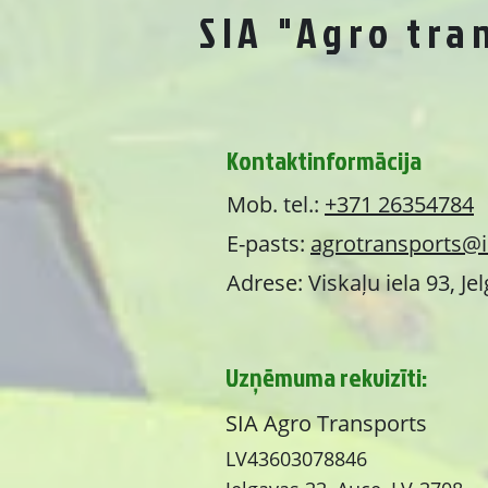
SIA "Agro tra
Kontaktinformācija
Mob. tel.:
+371 26354784
E-pasts:
agrotransports@i
Adrese: Viskaļu iela 93, Je
Uzņēmuma rekvizīti:
SIA Agro Transports
LV43603078846