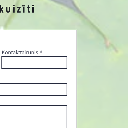
kvizīti
Kontakttālrunis