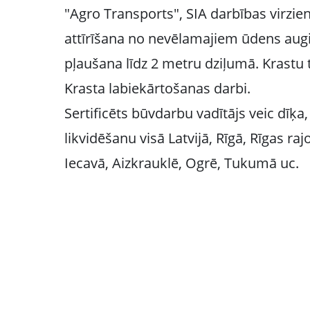
"Agro Transports", SIA darbības virzieni
attīrīšana no nevēlamajiem ūdens aug
pļaušana līdz 2 metru dziļumā. Krastu 
Krasta labiekārtošanas darbi.
Sertificēts būvdarbu vadītājs veic dīķ
likvidēšanu visā Latvijā, Rīgā, Rīgas ra
Iecavā, Aizkrauklē, Ogrē, Tukumā uc.
Sazinies ar mums