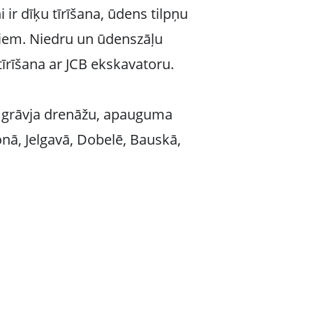
 ir dīķu tīrīšana, ūdens tilpņu
iem. Niedru un ūdenszāļu
tīrīšana ar JCB ekskavatoru.
a, grāvja drenāžu, apauguma
jonā, Jelgavā, Dobelē, Bauskā,