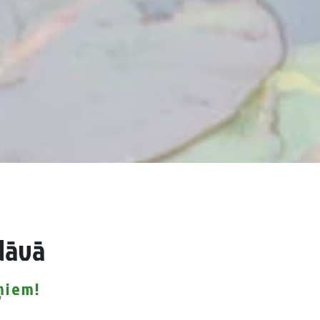
edāvā
eņiem!